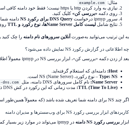
مثال:
example.com
نیازی به وارد کردن http یا https نیست؛ فقط خود دامنه کافی است.
روی دکمه
«بررسی کن»
کلیک کنید.
سرور ipmyp درخواست
DNS Query برای رکورد NS
دامنه شما 
نتایج شامل
لیست کامل Name Serverها، نوع رکورد و TTL
روی 
به این ترتیب می‌توانید به‌صورت
آنلاین سرورهای نام دامنه
را چک کنید و
چه اطلاعاتی در گزارش رکورد NS نمایش داده می‌شود؟
بعد از زدن دکمه «بررسی کن»، ابزار بررسی NS در ipmyp معمولاً اطلاعات زیر را به شما نشان می‌دهد:
Host:
دامنه‌ای که استعلام گرفته‌اید.
Type: NS
– نوع رکورد، NS (Name Server) است.
Name Server:
نام کامل سرورهای DNS دامنه، مثل
e-dns.com
TTL (Time To Live):
مدت زمانی که این رکورد در کش DNS ذخیره می‌شود.
اگر چند NS برای دامنه شما تعریف شده باشد (که معمولاً همین‌طور است)، لیست همه آن‌ها نمایش داده می‌شود؛ این موضوع برای
کاربردهای ابزار بررسی رکورد NS برای وب‌مسترها و مدیران دامنه
ابزار
بررسی رکورد NS دامنه
در ipmyp می‌تواند در موارد زیر بسیار کمک‌کننده باشد: