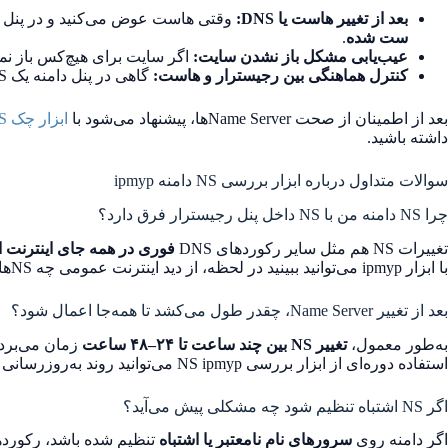
بعد از تغییر هاست یا DNS:
وقتی هاست عوض می‌کنید و در پنل رجیسترار (مثلاً ایرنیک، ریس
ست شده
.
عیب‌یابی مشکل باز نشدن سایت:
اگر سایت برای هیچ‌کس باز نم
کنترل هماهنگی بین رجیسترار و هاست:
گاهی در پنل دامنه یک NS ثبت شده و در هاست انتظار NS دیگری می‌رود؛ با ابزار ipmyp می‌توانید وضعیت واقعی را از دید اینترنت ببینید.
بعد از اطمینان از صحت Name Serverها، پیشنهاد می‌شود با
ابزار چک DNS و WHOIS آنلاین
داشته باشید.
سوالات متداول درباره ابزار بررسی NS دامنه ipmyp
چرا NS دامنه من با NS داخل پنل رجیسترار فرق دارد؟
تغییرات NS هم مثل سایر رکوردهای DNS
فوری در همه جای اینترنت 
با ابزار ipmyp می‌توانید ببینید در لحظه، از دید اینترنت عمومی چه NSهایی برای دامنه شما فعال است.
بعد از تغییر Name Server، چقدر طول می‌کشد تا همه‌جا اعمال شود؟
به‌طور معمول،
تغییر NS بین چند ساعت تا ۲۴–۴۸ ساعت
زمان می‌برد 
استفاده دوره‌ای از ابزار بررسی NS ipmyp می‌توانید روند به‌روزرسانی را رصد کنید.
اگر NS اشتباه تنظیم شود چه مشکلی پیش می‌آید؟
اگر دامنه روی
سرورهای نام نامعتبر یا اشتباه
تنظیم شده باشد، رکوردهای A، MX، TXT و… قابل دسترسی نخواهند ب