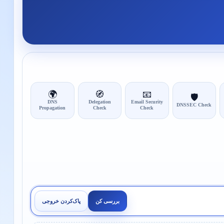
🌍
🧭
📧
🛡️
DNS
Delegation
Email Security
DNSSEC Check
Propagation
Check
Check
بررسی کن
پاک‌کردن خروجی