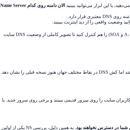
الان دامنه روی کدام Name Server
بری قرار دارد.
تمام رکوردهای مهم دامنه (A، MX، TXT، CNAME و SOA) را هم کنترل کنید تا تصویر کاملی از وضعیت DNS سایت
. ممکن است در پنل رجیسترار، NS جدید ذخیره شده باشد اما کش DNS در نقاط مختلف جهان هنوز نسخه قبلی را نشان دهد.
ربران سایت را روی سرور قدیمی ببینند و برخی روی سرور جدید. با
 شما در دسترس نخواهند بود
. به همین دلیل، بررسی NS یکی از اولین