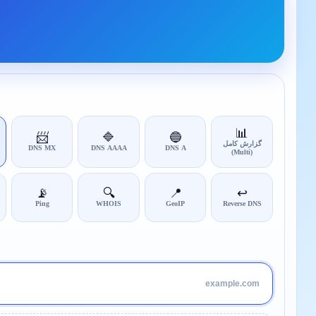
📊
📨
🔷
🔵
گزارش کامل
DNS MX
DNS AAAA
DNS A
(Multi)
📡
🔍
📍
↩️
Ping
WHOIS
GeoIP
Reverse DNS