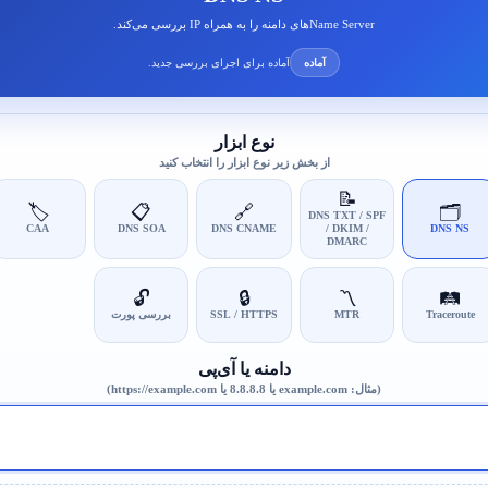
Name Serverهای دامنه را به همراه IP بررسی می‌کند.
آماده
آماده برای اجرای بررسی جدید.
نوع ابزار
از بخش زیر نوع ابزار را انتخاب کنید
📝
🏷️
📋
🔗
🗂️
DNS TXT / SPF
CAA
DNS SOA
DNS CNAME
/ DKIM /
DNS NS
DMARC
🔓
🔒
〽️
🛤️
Traceroute
MTR
SSL / HTTPS
بررسی پورت
دامنه یا آی‌پی
(مثال: example.com یا 8.8.8.8 یا https://example.com)