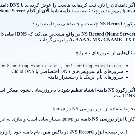
اگر دامنه‌تان را تازه ثبت کرده‌اید، هاست را عوض کرده‌اید یا
DNS دامنه
ipmyp می‌توانید در چند ثانیه ببینید
دامنه شما الان از کدام Name Server استفاده می‌کند
رکورد
NS Record
چیست و چه نقشی در دامنه دارد؟
NS Record (Name Server)
در واقع مشخص می‌کند که
DNS اصلی دامنه شما کجاست
A، AAAA، MX، CNAME، TXT
را برمی‌گردانند.
مثال‌هایی از سرورهای نام رایج:
و
ns2.hosting-example.com
ns1.hosting-example.com
سرورهای نام سرویس‌های DNS اختصاصی یا Cloud DNS
سرورهای نام ایرنیک یا رجیسترار دامنه
اگر
رکورد NS دامنه اشتباه تنظیم شود
یا به‌روزرسانی نشود، ممکن ا
DNS است.
نحوه استفاده از ابزار بررسی NS در ipmyp
کار با
ابزار بررسی NS دامنه
در ipmyp بسیار ساده است و نیازی به ابزار خط فرمان یا پنل‌های پیچیده ندارد. کافی است این مراحل را انجام دهید:
در صفحه
ابزار NS Record
، در
باکس متن
، نام دامنه خود را وارد 