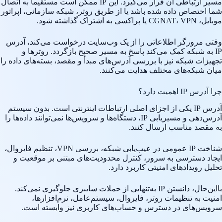
مسیر ارتباطی آن قرار می‌گیرد. این IP ممکن است مستقیماً به اتصال
شما اختصاص داده شده باشد یا از طریق روتر، شبکه سازمانی، اپراتور
موبایل، CGNAT، VPN یا پراکسی به اشتراک گذاشته شود.
وقتی مرورگر اطلاعاتی را از یک وب‌سایت درخواست می‌کند، آدرس
IP به شبکه کمک می‌کند پاسخ به مسیر صحیح بازگردد. روترها و
تجهیزات شبکه نیز با بررسی آدرس‌های مبدأ و مقصد، بسته‌های داده را
میان شبکه‌های مختلف هدایت می‌کنند.
چرا آدرس IP اهمیت دارد؟
آدرس IP یکی از اجزای اصلی ارتباطات اینترنتی است. بدون سیستم
آدرس‌دهی و مسیریابی IP، دستگاه‌ها و سرویس‌ها نمی‌توانند داده‌ها را
به مقصد مناسب ارسال کنند.
شناخت IP عمومی در عیب‌یابی شبکه، بررسی VPN، تنظیم فایروال،
ایجاد دسترسی به سرور، کنترل محدودیت‌های مبتنی بر موقعیت و
تحلیل رویدادهای امنیتی کاربرد دارد.
بااین‌حال، دانستن IP به‌تنهایی از حملات سایبری جلوگیری نمی‌کند.
امنیت به تنظیمات روتر، فایروال، سیستم‌عامل، نرم‌افزارها،
سرویس‌های در دسترس و حساب‌های کاربری نیز وابسته است.