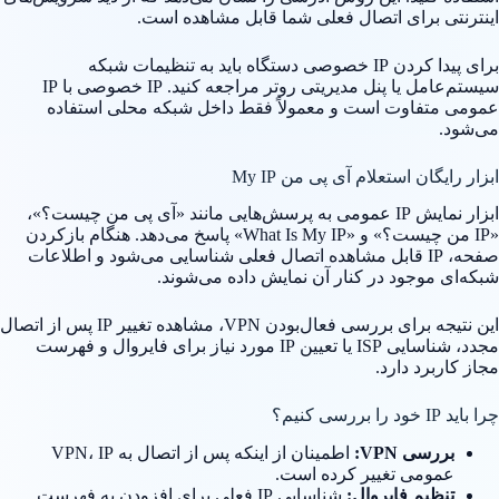
اینترنتی برای اتصال فعلی شما قابل مشاهده است.
برای پیدا کردن IP خصوصی دستگاه باید به تنظیمات شبکه
سیستم‌عامل یا پنل مدیریتی روتر مراجعه کنید. IP خصوصی با IP
عمومی متفاوت است و معمولاً فقط داخل شبکه محلی استفاده
می‌شود.
ابزار رایگان استعلام آی پی من My IP
ابزار نمایش IP عمومی به پرسش‌هایی مانند «آی پی من چیست؟»،
«IP من چیست؟» و «What Is My IP» پاسخ می‌دهد. هنگام بازکردن
صفحه، IP قابل مشاهده اتصال فعلی شناسایی می‌شود و اطلاعات
شبکه‌ای موجود در کنار آن نمایش داده می‌شوند.
این نتیجه برای بررسی فعال‌بودن VPN، مشاهده تغییر IP پس از اتصال
مجدد، شناسایی ISP یا تعیین IP مورد نیاز برای فایروال و فهرست
مجاز کاربرد دارد.
چرا باید IP خود را بررسی کنیم؟
بررسی VPN:
اطمینان از اینکه پس از اتصال به VPN، IP
عمومی تغییر کرده است.
تنظیم فایروال:
شناسایی IP فعلی برای افزودن به فهرست