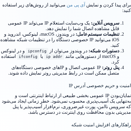
برای پیدا کردن و نمایش
آی پی من
می‌توانید از روش‌های زیر استفاده
کنید:
سرویس آنلاین:
یک وب‌سایت استعلام IP می‌تواند IP عمومی
قابل مشاهده اتصال شما را نمایش دهد.
تنظیمات سیستم‌عامل:
در ویندوز، macOS، لینوکس، اندروید و
iOS می‌توانید IP خصوصی دستگاه را در تنظیمات شبکه مشاهده
کنید.
دستورات شبکه:
در ویندوز می‌توان از
و در لینوکس
ipconfig
و macOS از دستورهایی مانند
یا
استفاده
ifconfig
ip addr
کرد.
پنل روتر:
IP عمومی اتصال و IPهای خصوصی دستگاه‌های
متصل ممکن است در رابط مدیریتی روتر نمایش داده شوند.
امنیت و حریم خصوصی آدرس IP
نمایان‌بودن IP عمومی بخشی طبیعی از ارتباط اینترنتی است و
به‌تنهایی یک آسیب‌پذیری محسوب نمی‌شود. خطر زمانی ایجاد می‌شود
که سرویس ناامن، پورت غیرضروری، نرم‌افزار آسیب‌پذیر یا پنل
مدیریتی بدون محافظت روی اینترنت در دسترس باشد.
راهکارهای افزایش امنیت شبکه