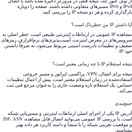
از تونل عبور کند، نتیجه قبلی در مرورگر ذخیره شده باشد یا اتصال
IPv4 و IPv6 مسیرهای متفاوتی داشته باشند. صفحه را دوباره
بارگذاری کرده و هر دو نسخه IP را بررسی کنید.
آیا داشتن IP من خطرناک است؟
مشاهده IP عمومی در ارتباطات اینترنتی طبیعی است. خطر اصلی به
سرویس‌های در معرض اینترنت، آسیب‌پذیری‌های نرم‌افزاری، رمزهای
ضعیف و تنظیمات نادرست امنیتی مربوط می‌شود، نه صرفاً دانستن
خود IP.
نتیجه استعلام IP تا چه زمانی معتبر است؟
نتیجه برای اتصال، VPN، پراکسی، اپراتور و مسیر خروجی
استفاده‌شده در زمان استعلام معتبر است. پیش از اعمال تنظیمات
حساس، یک استعلام تازه وضعیت جاری را به‌عنوان مرجع فنی ثبت
می‌کند.
جمع‌بندی
آدرس IP یکی از اجزای اصلی ارتباطات اینترنتی و مسیریابی شبکه
است. با بررسی IP عمومی می‌توانید اتصال قابل مشاهده، ISP، ASN
و موقعیت تقریبی شبکه را با منشأ و دامنه کاربرد هر داده بهتر
بشناسید.