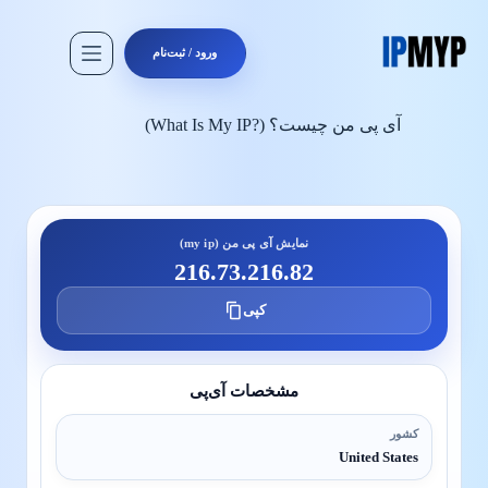
رش
ه
حتوا
ورود / ثبت‌نام
آی پی من چیست؟
(What Is My IP?)
نمایش آی پی من (my ip)
216.73.216.82
کپی
مشخصات آی‌پی
کشور
United States