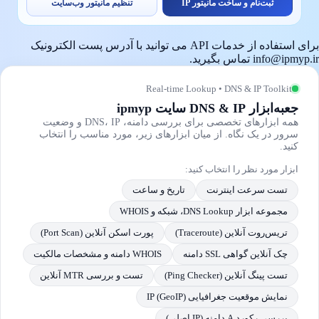
ثبت‌نام و ساخت مانیتور IP
تنظیم مانیتور وب‌سایت
برای استفاده از خدمات API می توانید با آدرس پست الکترونیک
info@ipmyp.ir تماس بگیرید.
Real-time Lookup • DNS & IP Toolkit
جعبه‌ابزار DNS & IP سایت ipmyp
همه ابزارهای تخصصی برای بررسی دامنه، DNS، IP و وضعیت
سرور در یک نگاه. از میان ابزارهای زیر، مورد مناسب را انتخاب
کنید.
ابزار مورد نظر را انتخاب کنید:
تست سرعت اینترنت
تاریخ و ساعت
مجموعه ابزار DNS Lookup، شبکه و WHOIS
تریس‌روت آنلاین (Traceroute)
پورت اسکن آنلاین (Port Scan)
چک آنلاین گواهی SSL دامنه
WHOIS دامنه و مشخصات مالکیت
تست پینگ آنلاین (Ping Checker)
تست و بررسی MTR آنلاین
نمایش موقعیت جغرافیایی IP (GeoIP)
بررسی رکورد A دامنه (IP اصلی)