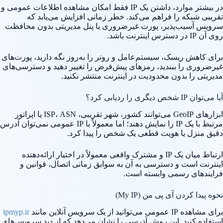
در بیشتر موارد، داشتن یک IP فقط امکان مشاهده اطلاعات عمومی و
تقریبی شبکه را فراهم می‌کند. خطر زمانی افزایش می‌یابد که
سرویس آسیب‌پذیر، پورت غیرضروری یا پنل مدیریتی بدون محافظت
روی آن IP در دسترس اینترنت باشد.
برای کاهش ریسک، سیستم‌عامل و روتر را به‌روز نگه دارید، پورت‌های
غیرضروری را ببندید، رمزهای پیش‌فرض را تغییر دهید و دسترسی‌های
مدیریتی را بدون محدودیت در اینترنت منتشر نکنید.
آیا می‌توان IP شخص دیگری را ردیابی کرد؟
ابزارهای GeoIP می‌توانند کشور، شهر تقریبی، ISP، ASN یا اپراتور
مرتبط با یک IP را نمایش دهند؛ اما معمولاً با IP عمومی نمی‌توان آدرس
دقیق منزل یا هویت قطعی یک شخص را پیدا کرد.
ارتباط میان یک IP و مشترک واقعی معمولاً در اختیار ارائه‌دهنده
اینترنت است و دسترسی به آن به سوابق زمانی اتصال، قوانین و
فرایندهای رسمی وابسته است.
نحوه پیدا کردن آی پی من (My IP)
برای مشاهده IP عمومی می‌توانید از یک سرویس آنلاین مانند
ipmyp.ir
استفاده کنید. این روش آدرسی را نشان می‌دهد که از دید سرویس‌های